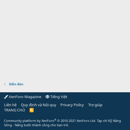
Diễn đàn
XenForo Magazine
Tiếng Việt
Liên hệ
Quy định và Nội quy
Privacy Policy
Trợ giúp
TRANG CHỦ
R
S
S
®
Community platform by XenForo
© 2010-2021 XenForo Ltd.
Tạp chí Kỹ Năng
Sống - Nâng bước thành công cho bạn trẻ.