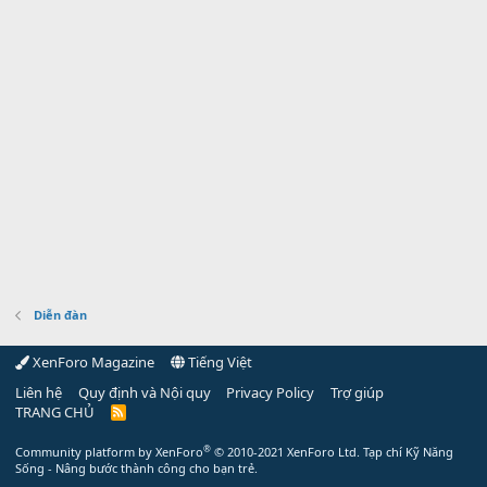
Diễn đàn
XenForo Magazine
Tiếng Việt
Liên hệ
Quy định và Nội quy
Privacy Policy
Trợ giúp
TRANG CHỦ
R
S
S
®
Community platform by XenForo
© 2010-2021 XenForo Ltd.
Tạp chí Kỹ Năng
Sống - Nâng bước thành công cho bạn trẻ.