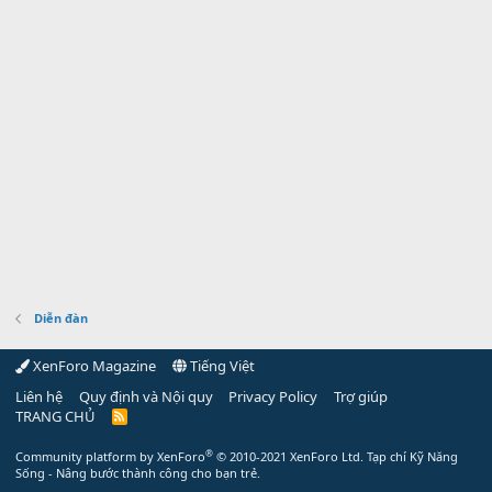
Diễn đàn
XenForo Magazine
Tiếng Việt
Liên hệ
Quy định và Nội quy
Privacy Policy
Trợ giúp
TRANG CHỦ
R
S
S
®
Community platform by XenForo
© 2010-2021 XenForo Ltd.
Tạp chí Kỹ Năng
Sống - Nâng bước thành công cho bạn trẻ.