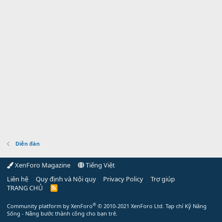
Diễn đàn
XenForo Magazine
Tiếng Việt
Liên hệ
Quy định và Nội quy
Privacy Policy
Trợ giúp
TRANG CHỦ
R
S
S
®
Community platform by XenForo
© 2010-2021 XenForo Ltd.
Tạp chí Kỹ Năng
Sống - Nâng bước thành công cho bạn trẻ.