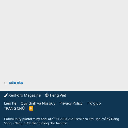
Diễn đàn
XenForo Magazine
Tiếng Việt
Liên hệ
Quy định và Nội quy
Privacy Policy
Trợ giúp
TRANG CHỦ
R
S
S
®
Community platform by XenForo
© 2010-2021 XenForo Ltd.
Tạp chí Kỹ Năng
Sống - Nâng bước thành công cho bạn trẻ.