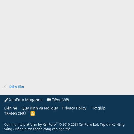
Diễn đàn
XenForo Magazine
Tiếng Việt
Liên hệ
Quy định và Nội quy
Privacy Policy
Trợ giúp
TRANG CHỦ
R
S
S
®
Community platform by XenForo
© 2010-2021 XenForo Ltd.
Tạp chí Kỹ Năng
Sống - Nâng bước thành công cho bạn trẻ.