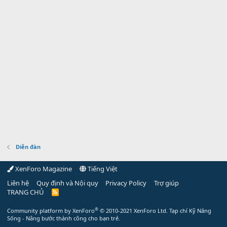
Diễn đàn
XenForo Magazine
Tiếng Việt
Liên hệ
Quy định và Nội quy
Privacy Policy
Trợ giúp
TRANG CHỦ
R
S
S
®
Community platform by XenForo
© 2010-2021 XenForo Ltd.
Tạp chí Kỹ Năng
Sống - Nâng bước thành công cho bạn trẻ.