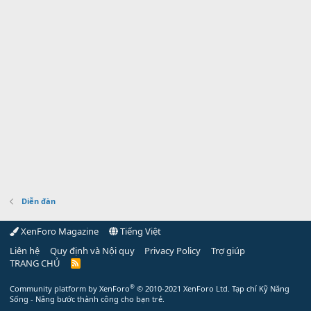
Diễn đàn
XenForo Magazine
Tiếng Việt
Liên hệ
Quy định và Nội quy
Privacy Policy
Trợ giúp
TRANG CHỦ
R
S
S
®
Community platform by XenForo
© 2010-2021 XenForo Ltd.
Tạp chí Kỹ Năng
Sống - Nâng bước thành công cho bạn trẻ.