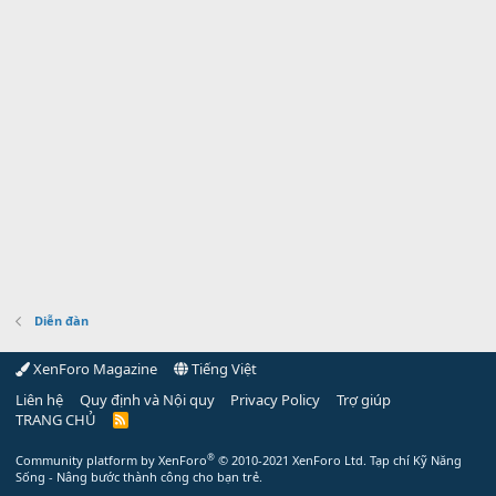
Diễn đàn
XenForo Magazine
Tiếng Việt
Liên hệ
Quy định và Nội quy
Privacy Policy
Trợ giúp
TRANG CHỦ
R
S
S
®
Community platform by XenForo
© 2010-2021 XenForo Ltd.
Tạp chí Kỹ Năng
Sống - Nâng bước thành công cho bạn trẻ.