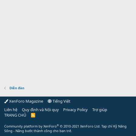
Diễn đàn
XenForo Magazine
Tiếng Việt
Liên hệ
Quy định và Nội quy
Privacy Policy
Trợ giúp
TRANG CHỦ
R
S
S
®
Community platform by XenForo
© 2010-2021 XenForo Ltd.
Tạp chí Kỹ Năng
Sống - Nâng bước thành công cho bạn trẻ.