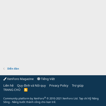
Diễn đàn
XenForo Magazine
Tiếng Việt
Liên hệ
Quy định và Nội quy
Privacy Policy
Trợ giúp
TRANG CHỦ
R
S
S
®
Community platform by XenForo
© 2010-2021 XenForo Ltd.
Tạp chí Kỹ Năng
Sống - Nâng bước thành công cho bạn trẻ.