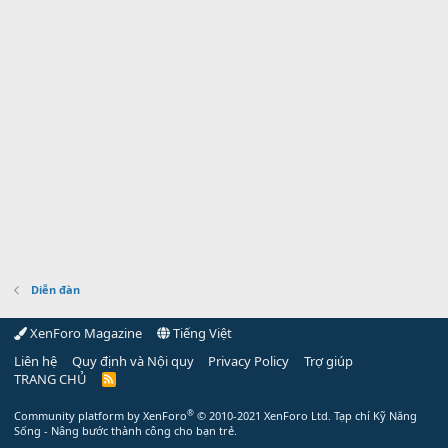
Diễn đàn
XenForo Magazine
Tiếng Việt
Liên hệ
Quy định và Nội quy
Privacy Policy
Trợ giúp
TRANG CHỦ
R
S
S
®
Community platform by XenForo
© 2010-2021 XenForo Ltd.
Tạp chí Kỹ Năng
Sống - Nâng bước thành công cho bạn trẻ.