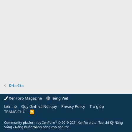
Diễn đàn
XenForo Magazine
Tiếng Việt
Liên hệ
Quy định và Nội quy
Privacy Policy
Trợ giúp
TRANG CHỦ
R
S
S
®
Community platform by XenForo
© 2010-2021 XenForo Ltd.
Tạp chí Kỹ Năng
Sống - Nâng bước thành công cho bạn trẻ.