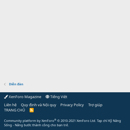
Diễn đàn
XenForo Magazine
Tiếng Việt
Liên hệ
Quy định và Nội quy
Privacy Policy
Trợ giúp
TRANG CHỦ
R
S
S
®
Community platform by XenForo
© 2010-2021 XenForo Ltd.
Tạp chí Kỹ Năng
Sống - Nâng bước thành công cho bạn trẻ.