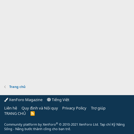
Trang chủ
XenForo Magazine
Tiếng Việt
Liên hệ
Quy định và Nội quy
Privacy Policy
Trợ giúp
TRANG CHỦ
R
S
S
®
Community platform by XenForo
© 2010-2021 XenForo Ltd.
Tạp chí Kỹ Năng
Sống - Nâng bước thành công cho bạn trẻ.