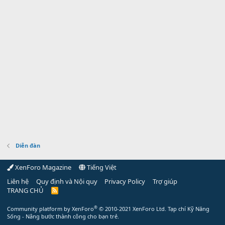
Diễn đàn
XenForo Magazine
Tiếng Việt
Liên hệ
Quy định và Nội quy
Privacy Policy
Trợ giúp
TRANG CHỦ
R
S
S
®
Community platform by XenForo
© 2010-2021 XenForo Ltd.
Tạp chí Kỹ Năng
Sống - Nâng bước thành công cho bạn trẻ.