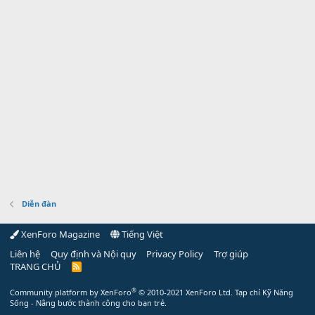
Diễn đàn
XenForo Magazine
Tiếng Việt
Liên hệ
Quy định và Nội quy
Privacy Policy
Trợ giúp
TRANG CHỦ
R
S
S
®
Community platform by XenForo
© 2010-2021 XenForo Ltd.
Tạp chí Kỹ Năng
Sống - Nâng bước thành công cho bạn trẻ.