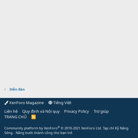
Diễn đàn
XenForo Magazine
Tiếng Việt
Liên hệ
Quy định và Nội quy
Privacy Policy
Trợ giúp
TRANG CHỦ
R
S
S
®
Community platform by XenForo
© 2010-2021 XenForo Ltd.
Tạp chí Kỹ Năng
Sống - Nâng bước thành công cho bạn trẻ.