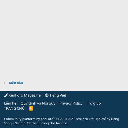
Diễn đàn
XenForo Magazine
Tiếng Việt
Liên hệ
Quy định và Nội quy
Privacy Policy
Trợ giúp
TRANG CHỦ
R
S
S
®
Community platform by XenForo
© 2010-2021 XenForo Ltd.
Tạp chí Kỹ Năng
Sống - Nâng bước thành công cho bạn trẻ.