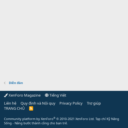
Diễn đàn
XenForo Magazine
Tiếng Việt
Liên hệ
Quy định và Nội quy
Privacy Policy
Trợ giúp
TRANG CHỦ
R
S
S
®
Community platform by XenForo
© 2010-2021 XenForo Ltd.
Tạp chí Kỹ Năng
Sống - Nâng bước thành công cho bạn trẻ.