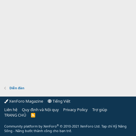
Diễn đàn
XenForo Magazine
Tiếng Việt
Liên hệ
Quy định và Nội quy
Privacy Policy
Trợ giúp
TRANG CHỦ
R
S
S
®
Community platform by XenForo
© 2010-2021 XenForo Ltd.
Tạp chí Kỹ Năng
Sống - Nâng bước thành công cho bạn trẻ.