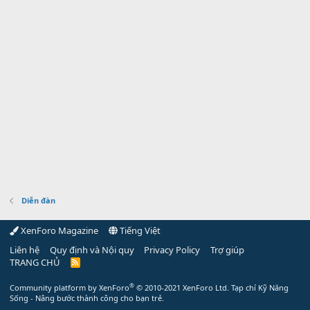
Diễn đàn
XenForo Magazine
Tiếng Việt
Liên hệ
Quy định và Nội quy
Privacy Policy
Trợ giúp
TRANG CHỦ
R
S
S
®
Community platform by XenForo
© 2010-2021 XenForo Ltd.
Tạp chí Kỹ Năng
Sống - Nâng bước thành công cho bạn trẻ.