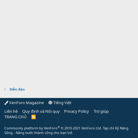
Diễn đàn
XenForo Magazine
Tiếng Việt
Liên hệ
Quy định và Nội quy
Privacy Policy
Trợ giúp
TRANG CHỦ
R
S
S
®
Community platform by XenForo
© 2010-2021 XenForo Ltd.
Tạp chí Kỹ Năng
Sống - Nâng bước thành công cho bạn trẻ.