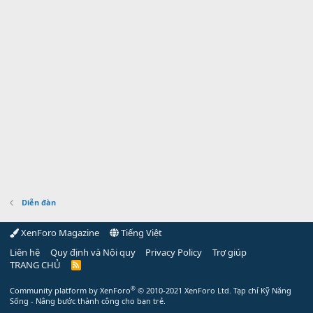
Diễn đàn
XenForo Magazine
Tiếng Việt
Liên hệ
Quy định và Nội quy
Privacy Policy
Trợ giúp
TRANG CHỦ
R
S
S
®
Community platform by XenForo
© 2010-2021 XenForo Ltd.
Tạp chí Kỹ Năng
Sống - Nâng bước thành công cho bạn trẻ.