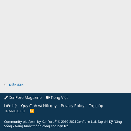
Diễn đàn
XenForo Magazine
Tiếng Việt
Liên hệ
Quy định và Nội quy
Privacy Policy
Trợ giúp
TRANG CHỦ
R
S
S
®
Community platform by XenForo
© 2010-2021 XenForo Ltd.
Tạp chí Kỹ Năng
Sống - Nâng bước thành công cho bạn trẻ.