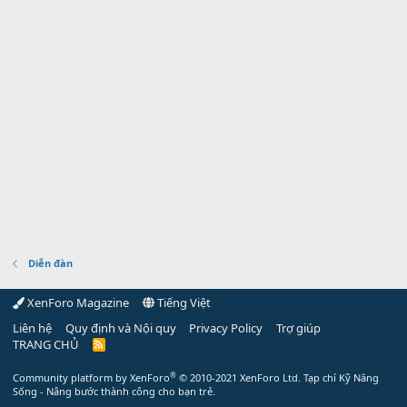
Diễn đàn
XenForo Magazine
Tiếng Việt
Liên hệ
Quy định và Nội quy
Privacy Policy
Trợ giúp
TRANG CHỦ
R
S
S
®
Community platform by XenForo
© 2010-2021 XenForo Ltd.
Tạp chí Kỹ Năng
Sống - Nâng bước thành công cho bạn trẻ.