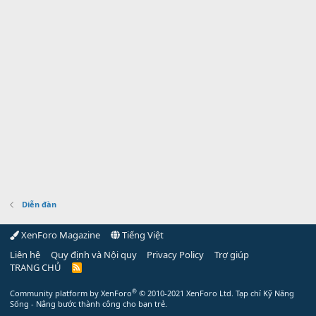
Diễn đàn
XenForo Magazine
Tiếng Việt
Liên hệ
Quy định và Nội quy
Privacy Policy
Trợ giúp
TRANG CHỦ
R
S
S
®
Community platform by XenForo
© 2010-2021 XenForo Ltd.
Tạp chí Kỹ Năng
Sống - Nâng bước thành công cho bạn trẻ.