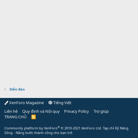
Diễn đàn
XenForo Magazine
Tiếng Việt
Liên hệ
Quy định và Nội quy
Privacy Policy
Trợ giúp
TRANG CHỦ
R
S
S
®
Community platform by XenForo
© 2010-2021 XenForo Ltd.
Tạp chí Kỹ Năng
Sống - Nâng bước thành công cho bạn trẻ.