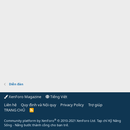
Diễn đàn
XenForo Magazine
Tiếng Việt
Liên hệ
Quy định và Nội quy
Privacy Policy
Trợ giúp
TRANG CHỦ
R
S
S
®
Community platform by XenForo
© 2010-2021 XenForo Ltd.
Tạp chí Kỹ Năng
Sống - Nâng bước thành công cho bạn trẻ.