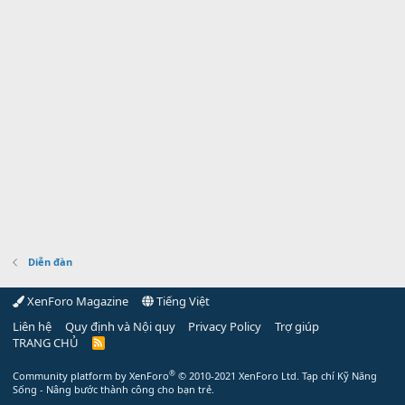
Diễn đàn
XenForo Magazine
Tiếng Việt
Liên hệ
Quy định và Nội quy
Privacy Policy
Trợ giúp
TRANG CHỦ
R
S
S
®
Community platform by XenForo
© 2010-2021 XenForo Ltd.
Tạp chí Kỹ Năng
Sống - Nâng bước thành công cho bạn trẻ.