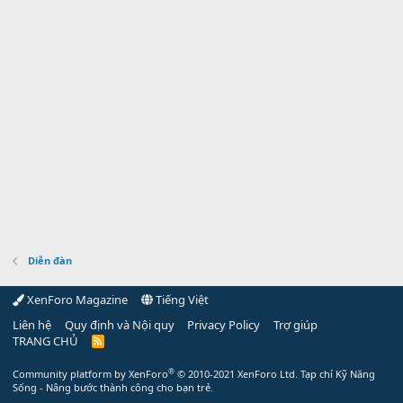
Diễn đàn
XenForo Magazine
Tiếng Việt
Liên hệ
Quy định và Nội quy
Privacy Policy
Trợ giúp
TRANG CHỦ
R
S
S
®
Community platform by XenForo
© 2010-2021 XenForo Ltd.
Tạp chí Kỹ Năng
Sống - Nâng bước thành công cho bạn trẻ.