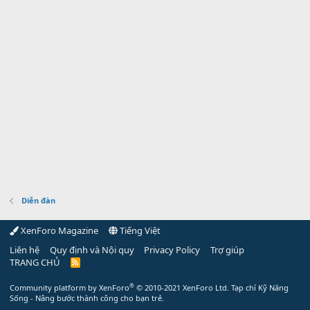
Diễn đàn
XenForo Magazine
Tiếng Việt
Liên hệ
Quy định và Nội quy
Privacy Policy
Trợ giúp
TRANG CHỦ
R
S
S
®
Community platform by XenForo
© 2010-2021 XenForo Ltd.
Tạp chí Kỹ Năng
Sống - Nâng bước thành công cho bạn trẻ.