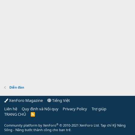
Diễn đàn
XenForo Magazine
Tiếng Việt
Liên hệ
Quy định và Nội quy
Privacy Policy
Trợ giúp
TRANG CHỦ
R
S
S
®
Community platform by XenForo
© 2010-2021 XenForo Ltd.
Tạp chí Kỹ Năng
Sống - Nâng bước thành công cho bạn trẻ.