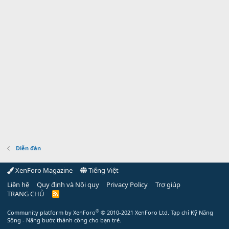
Diễn đàn
XenForo Magazine
Tiếng Việt
Liên hệ
Quy định và Nội quy
Privacy Policy
Trợ giúp
TRANG CHỦ
R
S
S
®
Community platform by XenForo
© 2010-2021 XenForo Ltd.
Tạp chí Kỹ Năng
Sống - Nâng bước thành công cho bạn trẻ.