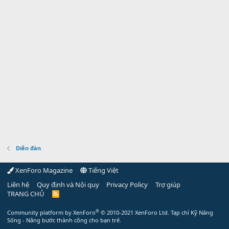
Diễn đàn
XenForo Magazine
Tiếng Việt
Liên hệ
Quy định và Nội quy
Privacy Policy
Trợ giúp
TRANG CHỦ
R
S
S
®
Community platform by XenForo
© 2010-2021 XenForo Ltd.
Tạp chí Kỹ Năng
Sống - Nâng bước thành công cho bạn trẻ.