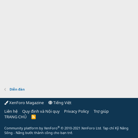
Diễn đàn
XenForo Magazine
Tiếng Việt
Liên hệ
Quy định và Nội quy
Privacy Policy
Trợ giúp
TRANG CHỦ
R
S
S
®
Community platform by XenForo
© 2010-2021 XenForo Ltd.
Tạp chí Kỹ Năng
Sống - Nâng bước thành công cho bạn trẻ.