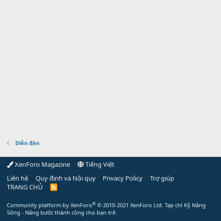
Diễn đàn
XenForo Magazine
Tiếng Việt
Liên hệ
Quy định và Nội quy
Privacy Policy
Trợ giúp
TRANG CHỦ
R
S
S
®
Community platform by XenForo
© 2010-2021 XenForo Ltd.
Tạp chí Kỹ Năng
Sống - Nâng bước thành công cho bạn trẻ.