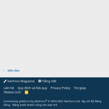
Diễn đàn
XenForo Magazine
Tiếng Việt
Liên hệ
Quy định và Nội quy
Privacy Policy
Trợ giúp
TRANG CHỦ
R
S
S
®
Community platform by XenForo
© 2010-2021 XenForo Ltd.
Tạp chí Kỹ Năng
Sống - Nâng bước thành công cho bạn trẻ.