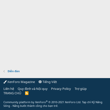
Diễn đàn
XenForo Magazine
Tiếng Việt
Liên hệ
Quy định và Nội quy
Privacy Policy
Trợ giúp
TRANG CHỦ
R
S
S
®
Community platform by XenForo
© 2010-2021 XenForo Ltd.
Tạp chí Kỹ Năng
Sống - Nâng bước thành công cho bạn trẻ.