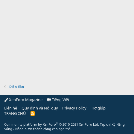
Diễn đàn
XenForo Magazine
Tiếng Việt
Liên hệ
Quy định và Nội quy
Privacy Policy
Trợ giúp
TRANG CHỦ
R
S
S
®
Community platform by XenForo
© 2010-2021 XenForo Ltd.
Tạp chí Kỹ Năng
Sống - Nâng bước thành công cho bạn trẻ.