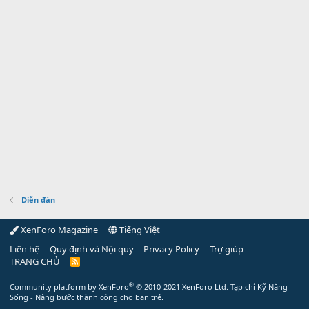
Diễn đàn
XenForo Magazine
Tiếng Việt
Liên hệ
Quy định và Nội quy
Privacy Policy
Trợ giúp
TRANG CHỦ
R
S
S
®
Community platform by XenForo
© 2010-2021 XenForo Ltd.
Tạp chí Kỹ Năng
Sống - Nâng bước thành công cho bạn trẻ.