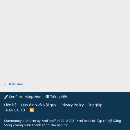
Diễn đàn
XenForo Magazine
Tiếng Việt
Liên hệ
Quy định và Nội quy
Privacy Policy
Trợ giúp
TRANG CHỦ
R
S
S
®
Community platform by XenForo
© 2010-2021 XenForo Ltd.
Tạp chí Kỹ Năng
Sống - Nâng bước thành công cho bạn trẻ.