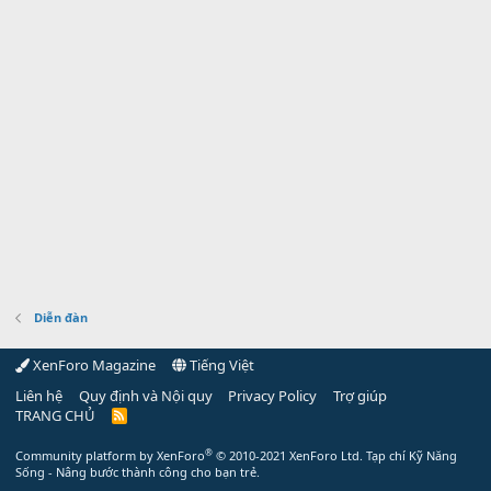
Diễn đàn
XenForo Magazine
Tiếng Việt
Liên hệ
Quy định và Nội quy
Privacy Policy
Trợ giúp
TRANG CHỦ
R
S
S
®
Community platform by XenForo
© 2010-2021 XenForo Ltd.
Tạp chí Kỹ Năng
Sống - Nâng bước thành công cho bạn trẻ.