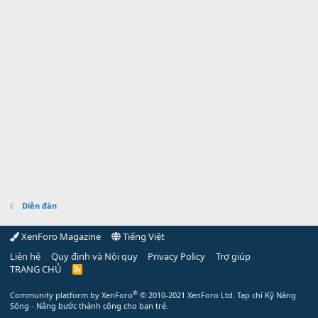
Diễn đàn
XenForo Magazine
Tiếng Việt
Liên hệ
Quy định và Nội quy
Privacy Policy
Trợ giúp
TRANG CHỦ
R
S
S
®
Community platform by XenForo
© 2010-2021 XenForo Ltd.
Tạp chí Kỹ Năng
Sống - Nâng bước thành công cho bạn trẻ.