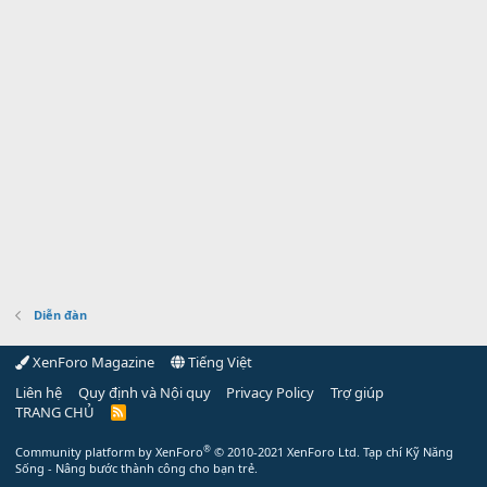
Diễn đàn
XenForo Magazine
Tiếng Việt
Liên hệ
Quy định và Nội quy
Privacy Policy
Trợ giúp
TRANG CHỦ
R
S
S
®
Community platform by XenForo
© 2010-2021 XenForo Ltd.
Tạp chí Kỹ Năng
Sống - Nâng bước thành công cho bạn trẻ.