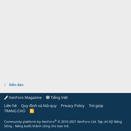
Diễn đàn
XenForo Magazine
Tiếng Việt
Liên hệ
Quy định và Nội quy
Privacy Policy
Trợ giúp
TRANG CHỦ
R
S
S
®
Community platform by XenForo
© 2010-2021 XenForo Ltd.
Tạp chí Kỹ Năng
Sống - Nâng bước thành công cho bạn trẻ.