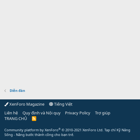
Diễn đàn
XenForo Magazine
Tiếng Việt
Liên hệ
Quy định và Nội quy
Privacy Policy
Trợ giúp
TRANG CHỦ
R
S
S
®
Community platform by XenForo
© 2010-2021 XenForo Ltd.
Tạp chí Kỹ Năng
Sống - Nâng bước thành công cho bạn trẻ.